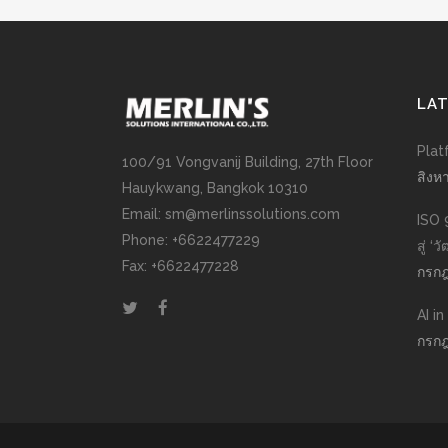
LA
Plat
100/91 Vongvanij Building, 27th Floor
สิงห
Hauykwang, Bangkok 10310
Email: sm@merlinssolutions.com
ISO 
Phone: +6622477229
สู่ ‘
Fax: +6622477228
กรกฎ
AI i
กรกฎ