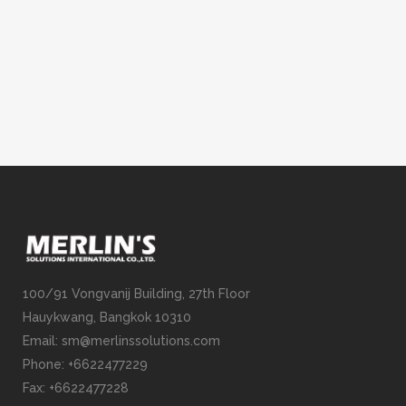
ประเด็นสำคัญ ๆ อะไรบ้างที่ควรจะรู้เพื่อ
ให้การทำ DT ในองค์กรนั้นได้ผลตามความ
คาดหวังที่ตั้งไว้ครับ . อะไรคือประเด็น
สำคัญสำหรับ DT? เช่นเดียวกับ 2...
04 ตุลาคม, 2021
/
0 Comments
100/91 Vongvanij Building, 27th Floor
Hauykwang, Bangkok 10310
Email: sm@merlinssolutions.com
Phone: +6622477229
Fax: +6622477228