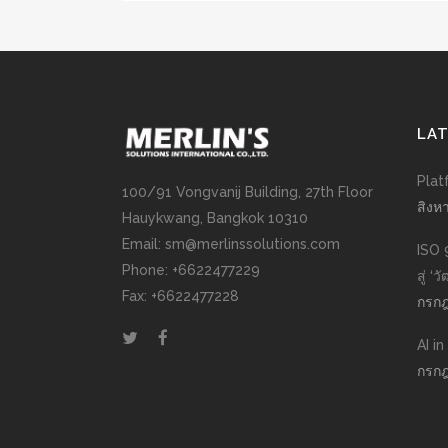
LA
Plat
100/91 Vongvanij Building, 27th Floor
สิงห
Hauykwang, Bangkok 10310
Email: sm@merlinssolutions.com
ISO 
Phone: +6622477229
สู่ ‘
Fax: +6622477228
กรกฎ
AI i
กรกฎ