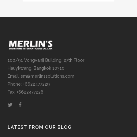
100/91 Vongvanij Building, 27th Floor
Hauykwang, Bangkok 10310
Email: sm@merlinssolutions.com
Phone: +6622477229
Fax: +6622477228
LATEST FROM OUR BLOG