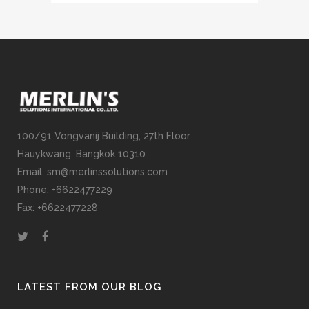
100/91 Vongvanij Building, 27th Floor
Hauykwang, Bangkok 10310
Email: sm@merlinssolutions.com
Phone: +6622477229
Fax: +6622477228
LATEST FROM OUR BLOG