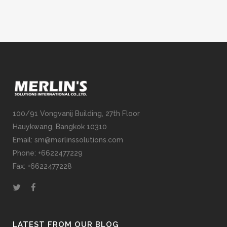
100/91 Vongvanij Building, 27th Floor
Hauykwang, Bangkok 10310
Email: sm@merlinssolutions.com
Phone: +6622477229
Fax: +6622477228
LATEST FROM OUR BLOG