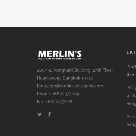
LA
Plat
100/91 Vongvanij Building, 27th Floor
สิงห
Hauykwang, Bangkok 10310
Email: sm@merlinssolutions.com
ISO 
Phone: +6622477229
สู่ ‘
Fax: +6622477228
กรกฎ
AI i
กรกฎ