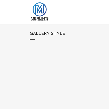
GALLERY STYLE
STOCKHOLM FASHION
Art, Photography
ZOOM
VIEW
28
LIKES