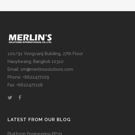
100/91 Vongvanij Building, 27th Floor
Hauykwang, Bangkok 10310
Email: sm@merlinssolutions.com
Phone: +6622477229
Fax: +6622477228
LATEST FROM OUR BLOG
Platform Engineering EP.01