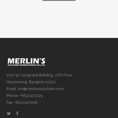
100/91 Vongvanij Building, 27th Floor
Hauykwang, Bangkok 10310
Email: sm@merlinssolutions.com
Phone: +6622477229
Fax: +6622477228