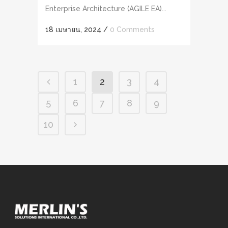
Enterprise Architecture (AGILE EA)...
18 เมษายน, 2024
/
0 Comments
1
2
3
4
5
6
7
8
9
10